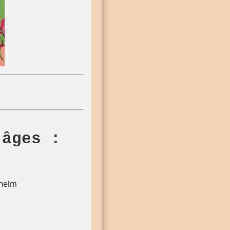
 âges :
zheim